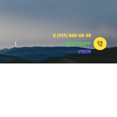
8 (925) 860-68-88
WHATSAPP
...
VIBER