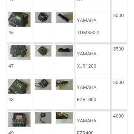
5000
YAMAHA
46
TDM850-2
5500
YAMAHA
47
XJR1200
5000
YAMAHA
48
FZR1000
4000
YAMAHA
49
FZR400