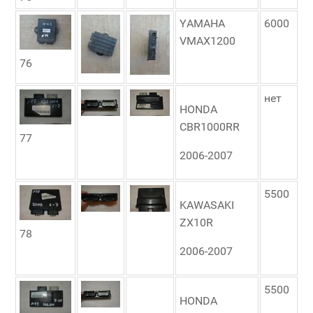
YAMAHA
6000
VMAX1200
76
нет
HONDA
CBR1000RR
77
2006-2007
5500
KAWASAKI
ZX10R
78
2006-2007
5500
HONDA