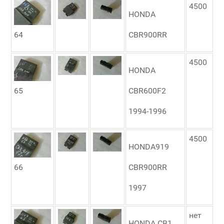
4500
HONDA
64
CBR900RR
4500
HONDA
65
CBR600F2
1994-1996
4500
HONDA919
66
CBR900RR
1997
нет
HONDA CB1