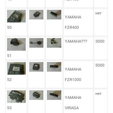
нет
YAMAHA
50
FZR400
YAMAHA???
3000
51
5000
YAMAHA
52
FZR1000
нет
YAMAHA
53
VIRAGA