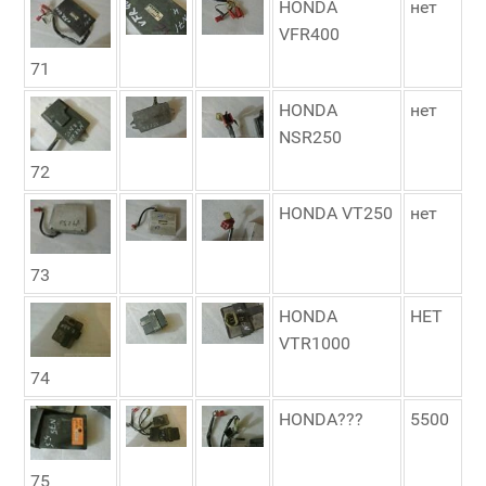
HONDA
нет
VFR400
71
HONDA
нет
NSR250
72
HONDA VT250
нет
73
HONDA
НЕТ
VTR1000
74
HONDA???
5500
75