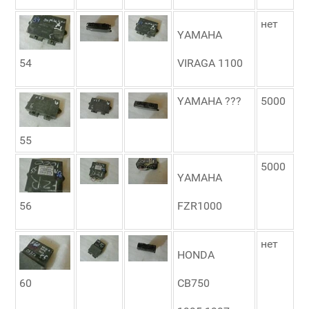
нет
YAMAHA
54
VIRAGA 1100
YAMAHA ???
5000
55
5000
YAMAHA
56
FZR1000
нет
HONDA
60
CB750