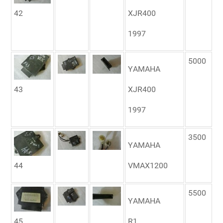
42
XJR400
1997
5000
YAMAHA
43
XJR400
1997
3500
YAMAHA
44
VMAX1200
5500
YAMAHA
45
R1